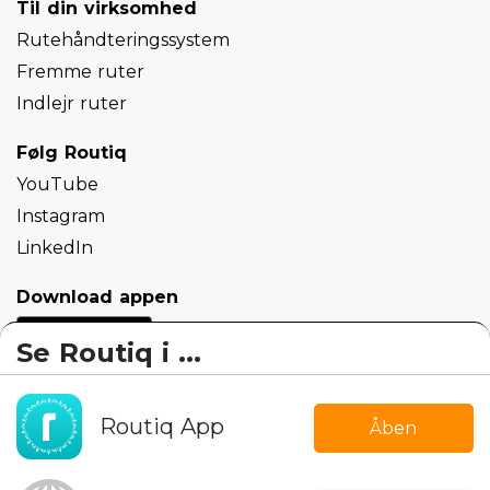
Til din virksomhed
Rutehåndteringssystem
Fremme ruter
Indlejr ruter
Følg Routiq
YouTube
Instagram
LinkedIn
Download appen
Se Routiq i ...
Routiq App
Åben
© 2026 route.nl B.V.