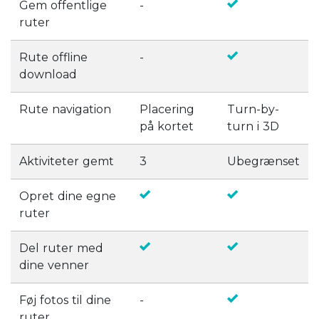
Gem offentlige
-
ruter
Rute offline
-
download
Rute navigation
Placering
Turn-by-
på kortet
turn i 3D
Aktiviteter gemt
3
Ubegrænset
Opret dine egne
ruter
Del ruter med
dine venner
Føj fotos til dine
-
ruter